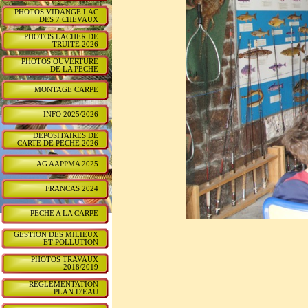
PHOTOS VIDANGE LAC
DES 7 CHEVAUX
PHOTOS LACHER DE
TRUITE 2026
PHOTOS OUVERTURE
DE LA PECHE
MONTAGE CARPE
INFO 2025/2026
DEPOSITAIRES DE
CARTE DE PECHE 2026
AG AAPPMA 2025
FRANCAS 2024
PECHE A LA CARPE
GESTION DES MILIEUX
ET POLLUTION
PHOTOS TRAVAUX
2018/2019
REGLEMENTATION
PLAN D'EAU