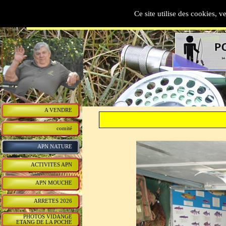
AAPPMA   DU  BREUCHI
Ce site utilise des cookies, v
A VENDRE
comité
APN NATURE
ACTIVITES APN
APN MOUCHE
ARRETES 2026
PHOTOS VIDANGE
ETANG DE LA POCHE