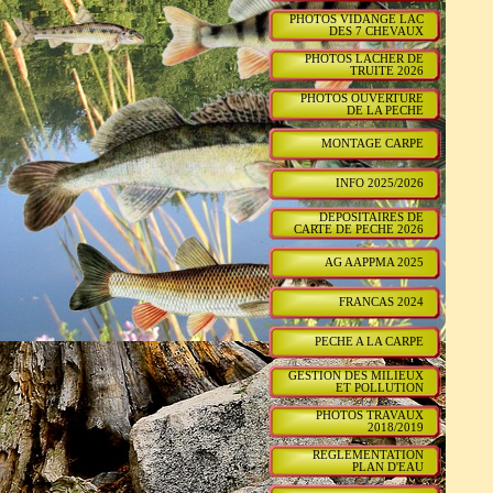
PHOTOS VIDANGE LAC
DES 7 CHEVAUX
PHOTOS LACHER DE
TRUITE 2026
PHOTOS OUVERTURE
DE LA PECHE
MONTAGE CARPE
INFO 2025/2026
DEPOSITAIRES DE
CARTE DE PECHE 2026
AG AAPPMA 2025
FRANCAS 2024
PECHE A LA CARPE
GESTION DES MILIEUX
ET POLLUTION
PHOTOS TRAVAUX
2018/2019
REGLEMENTATION
PLAN D'EAU