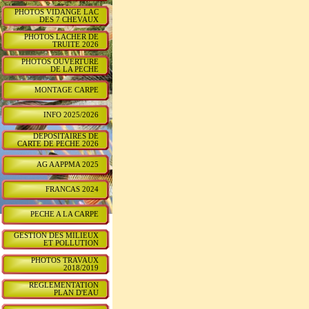
PHOTOS VIDANGE LAC
DES 7 CHEVAUX
PHOTOS LACHER DE
TRUITE 2026
PHOTOS OUVERTURE
DE LA PECHE
MONTAGE CARPE
INFO 2025/2026
DEPOSITAIRES DE
CARTE DE PECHE 2026
AG AAPPMA 2025
FRANCAS 2024
PECHE A LA CARPE
GESTION DES MILIEUX
ET POLLUTION
PHOTOS TRAVAUX
2018/2019
REGLEMENTATION
PLAN D'EAU