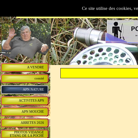
AAPPMA   DU  BREUCHI
Ce site utilise des cookies, v
A VENDRE
comité
APN NATURE
ACTIVITES APN
APN MOUCHE
ARRETES 2026
PHOTOS VIDANGE
ETANG DE LA POCHE